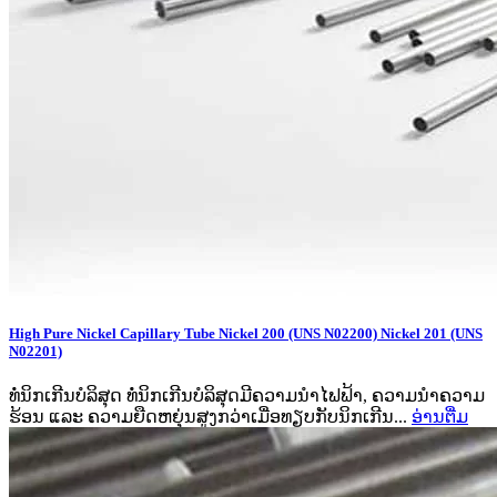
High Pure Nickel Capillary Tube Nickel 200 (UNS N02200) Nickel 201 (UNS
N02201)
ທໍ່ນິກເກີນບໍລິສຸດ ທໍ່ນິກເກີນບໍລິສຸດມີຄວາມນຳໄຟຟ້າ, ຄວາມນຳຄວາມ
ຮ້ອນ ແລະ ຄວາມຍືດຫຍຸ່ນສູງກວ່າເມື່ອທຽບກັບນິກເກີນ...
ອ່ານ​ຕື່ມ