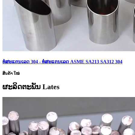
ທໍ່ສະແຕນເລດ 304 - ທໍ່ສະແຕນເລດ ASME SA213 SA312 304
ສິນຄ້າ ໃໝ່
ຜະລິດຕະພັນ Lates