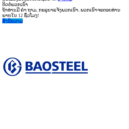
ຕິດ​ຕໍ່​ພວກ​ເຮົາ
ຖ້າທ່ານມີ ຄຳ ຖາມ, ກະລຸນາແຈ້ງພວກເຮົາ. ພວກເຮົາຈະຕອບທ່ານ
ພາຍໃນ 12 ຊົ່ວໂມງ!
ສົ່ງ​ຂໍ້​ຄວາມ