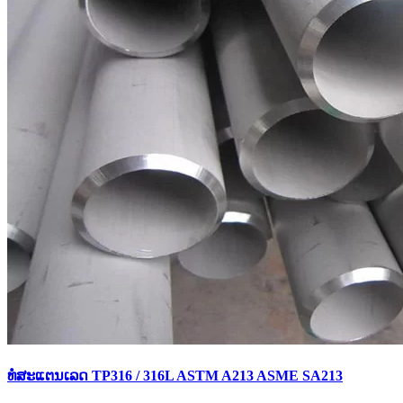
ທໍ່ສະແຕນເລດ TP316 / 316L ASTM A213 ASME SA213