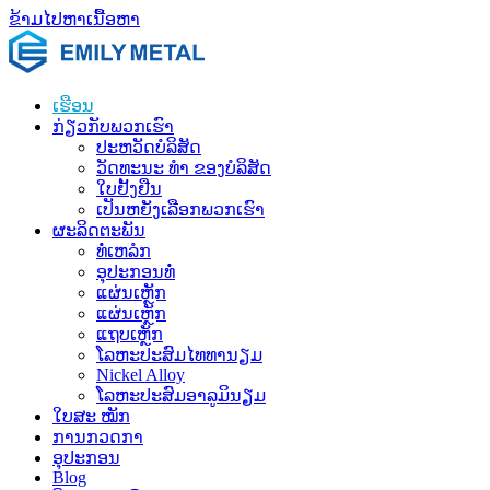
ຂ້າມໄປຫາເນື້ອຫາ
ເຮືອນ
ກ່ຽວ​ກັບ​ພວກ​ເຮົາ
ປະ​ຫວັດ​ບໍ​ລິ​ສັດ
ວັດທະນະ ທຳ ຂອງບໍລິສັດ
ໃບຢັ້ງຢືນ
ເປັນຫຍັງເລືອກພວກເຮົາ
ຜະລິດຕະພັນ
ທໍ່ເຫລໍກ
ອຸປະກອນທໍ່
ແຜ່ນເຫຼັກ
ແຜ່ນເຫຼັກ
ແຖບເຫຼັກ
ໂລຫະປະສົມໄທທານຽມ
Nickel Alloy
ໂລຫະປະສົມອາລູມິນຽມ
ໃບສະ ໝັກ
ການກວດກາ
ອຸປະກອນ
Blog