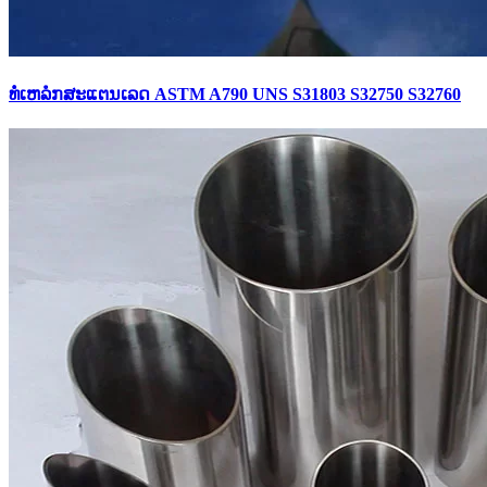
ທໍ່ເຫລໍກສະແຕນເລດ ASTM A790 UNS S31803 S32750 S32760