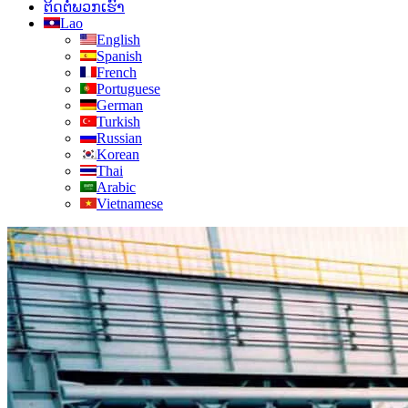
ຕິດ​ຕໍ່​ພວກ​ເຮົາ
Lao
English
Spanish
French
Portuguese
German
Turkish
Russian
Korean
Thai
Arabic
Vietnamese