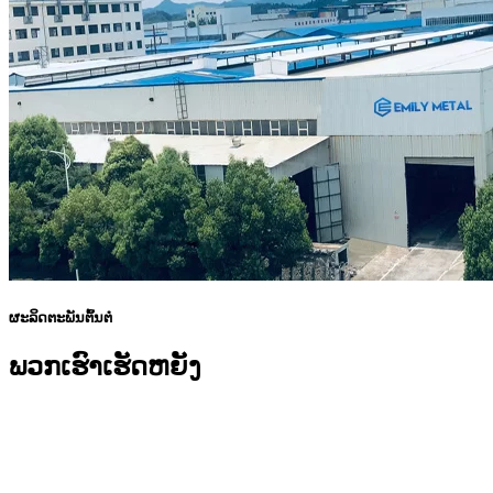
ຜະລິດຕະພັນຕົ້ນຕໍ
ພວກ​ເຮົາ​ເຮັດ​ຫຍັງ