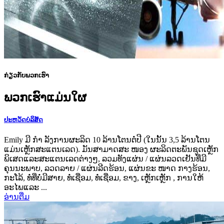
ກ່ຽວ​ກັບ​ພວກ​ເຮົາ
ພວກ​ເຮົາ​ແມ່ນ​ໃຜ
ປະ​ຫວັດ​ບໍ​ລິ​ສັດ
Emily ມີ ກຳ ລັງການຜະລິດ 10 ລ້ານໂຕນຕໍ່ປີ (ໃນນັ້ນ 3,5 ລ້ານໂຕນ
ແມ່ນເຫຼັກສະແຕນເລດ). ມັນສາມາດສະ ໜອງ ຜະລິດຕະພັນຊຸດເຫຼັກ
ພິເສດແລະສະແຕນເລດຕ່າງໆ, ລວມທັງແຜ່ນ / ແຜ່ນລວດເຢັນທີ່ມີ
ຄຸນນະພາບ, ລວດລາຍ / ແຜ່ນລີດຮ້ອນ, ແຜ່ນຂະ ໜາດ ກາງຮ້ອນ,
ກະໂລ້, ທໍ່ທີ່ບໍ່ມີສາຍ, ທໍ່ເຊື່ອມ, ທໍ່ເຊື່ອມ, ຂາງ, ເຫຼັກເຫຼັກ , ການໃຫ້
ອະໄພແລະ ...
ອ່ານ​ຕື່ມ