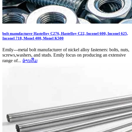
bolt manufacturer Hastelloy C276, Hastelloy C22, Inconel 600, Inconel 625,
Inconel 718, Monel 400, Monel K500
Emily---metal bolt manufacturer of nickel alloy fasteners: bolts, nuts,
screws,washers, and studs. Emily focus on producing an extensive
range of...
ອ່ານ​ຕື່ມ