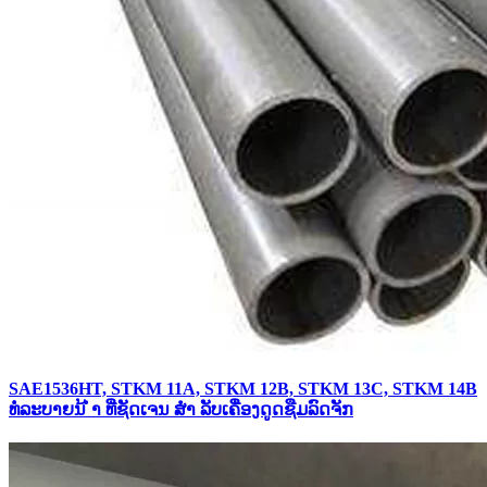
SAE1536HT, STKM 11A, STKM 12B, STKM 13C, STKM 14B
ທໍ່ລະບາຍນ້ ຳ ທີ່ຊັດເຈນ ສຳ ລັບເຄື່ອງດູດຊືມລົດຈັກ