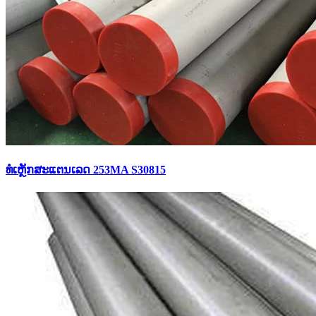
ທໍ່ເຫຼັກສະແຕນເລດ 253MA S30815