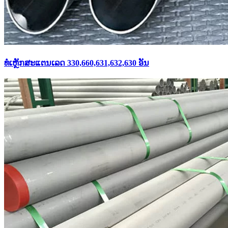
ທໍ່ເຫຼັກສະແຕນເລດ 330,660,631,632,630 ອັນ