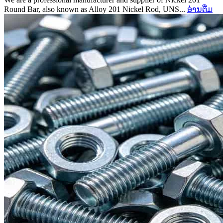
Round Bar, also known as Alloy 201 Nickel Rod, UNS...
ອ່ານ​ຕື່ມ