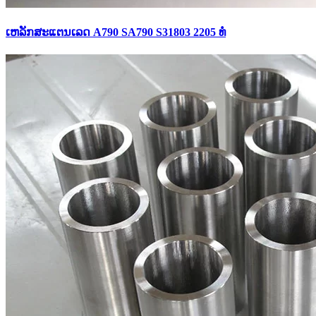
ເຫລັກສະແຕນເລດ A790 SA790 S31803 2205 ທໍ່