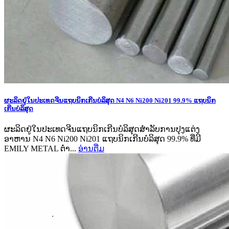
ຜະລິດຢູ່ໃນປະເທດຈີນແຖບນິກເກີນບໍລິສຸດ N4 N6 Ni200 Ni201 99.9% ແຖບນິກ
ເກີນບໍລິສຸດ
ຜະລິດຢູ່ໃນປະເທດຈີນແຖບນິກເກີນບໍລິສຸດສໍາລັບການປຸງແຕ່ງ
ອາຫານ N4 N6 Ni200 Ni201 ແຖບນິກເກີນບໍລິສຸດ 99.9% ທີ່ມີ
EMILY METAL ຕ່ໍາ...
ອ່ານ​ຕື່ມ