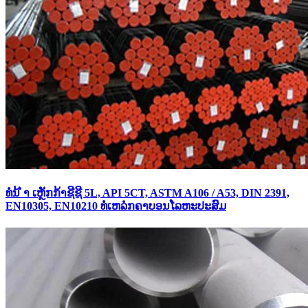
ທໍ່ນ້ ຳ ເຫຼັກກ້າຊີຊີ 5L, API 5CT, ASTM A106 / A53, DIN 2391,
EN10305, EN10210 ທໍ່ເຫລໍກຄາບອນໂລຫະປະສົມ