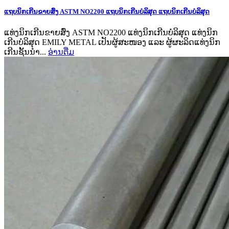
ແຖບນິກເກີນຂາຍສົ່ງ ASTM NO2200 ແຖບນິກເກີນບໍລິສຸດ ແຖບນິກເກີນບໍລິສຸດ
ແທ່ງນິກເກີນຂາຍສົ່ງ ASTM NO2200 ແທ່ງນິກເກີນບໍລິສຸດ ແທ່ງນິກ
ເກີນບໍລິສຸດ EMILY METAL ເປັນຜູ້ສະໜອງ ແລະ ຜູ້ຜະລິດແທ່ງນິກ
ເກີນຊັ້ນນຳ...
ອ່ານ​ຕື່ມ