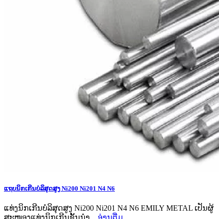
ແຖບນິກເກີນບໍລິສຸດສູງ Ni200 Ni201 N4 N6
ແທ່ງນິກເກີນບໍລິສຸດສູງ Ni200 Ni201 N4 N6 EMILY METAL ເປັນຜູ້
ສະໜອງແທ່ງນິກເກີນຊັ້ນນໍາ...
ອ່ານ​ຕື່ມ